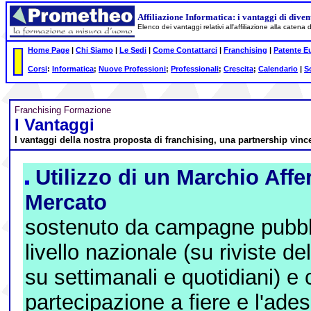
Affiliazione Informatica: i vantaggi di dive
Elenco dei vantaggi relativi all'affiliazione alla caten
Home Page
|
Chi Siamo
|
Le Sedi
|
Come Contattarci
|
Franchising
|
Patente E
Corsi
:
Informatica
;
Nuove Professioni
;
Professionali
;
Crescita
;
Calendario
|
S
F
ranchising Formazione
I V
antaggi
I vantaggi della nostra proposta di franchising, una partnership vinc
Utilizzo di un Marchio Affe
Mercato
sostenuto da campagne pubbli
livello nazionale (su riviste de
su settimanali e quotidiani) e 
partecipazione a fiere e l'ade