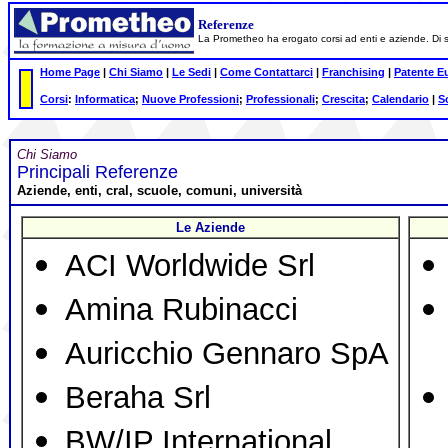
Referenze
La Prometheo ha erogato corsi ad enti e aziende. Di segu
Home Page
|
Chi Siamo
|
Le Sedi
|
Come Contattarci
|
Franchising
|
Patente E
Corsi
:
Informatica
;
Nuove Professioni
;
Professionali
;
Crescita
;
Calendario
|
S
Chi Siamo
Principali Referenze
Aziende, enti, cral, scuole, comuni, università
Le Aziende
ACI Worldwide Srl
Amina Rubinacci
Auricchio Gennaro SpA
Beraha Srl
BW/IP International