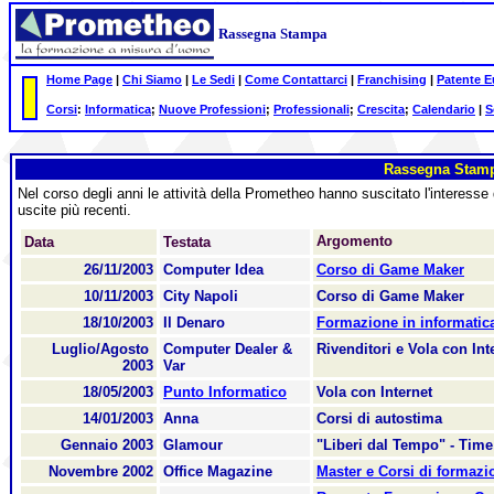
Rassegna Stampa
Home Page
|
Chi Siamo
|
Le Sedi
|
Come Contattarci
|
Franchising
|
Patente 
Corsi
:
Informatica
;
Nuove Professioni
;
Professionali
;
Crescita
;
Calendario
|
S
Rassegna Stam
Nel corso degli anni le attività della Prometheo hanno suscitato l'interesse
uscite più recenti.
Argomento
Data
Testata
26/11/2003
Computer Idea
Corso di Game Maker
10/11/2003
City Napoli
Corso di Game Maker
18/10/2003
Il Denaro
Formazione in informatica
Luglio/Agosto
Computer Dealer &
Rivenditori e Vola con Int
2003
Var
18/05/2003
Punto Informatico
Vola con Internet
14/01/2003
Anna
Corsi di autostima
Gennaio 2003
Glamour
"Liberi dal Tempo" - Ti
Novembre 2002
Office Magazine
Master e Corsi di formazi