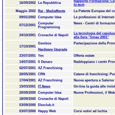
Rapporto Formazione: Com
16/09/2002
La Repubblica
hi-tech
Maggio 2002
Rai - MediaMente
La Patente Europea del c
09/01/2002
Computer Idea
Le professioni di Internet
Computer
News - Centri di formazio
07/12/2001
Programming
La tecnologia del capolu
24/10/2001
Cronache di Napoli
alla fiera "Smau 2001"
Gsmbox
Partecipazione della Pro
17/10/2001
Hardware Upgrade
23/07/2001
Yes
Offerta estate
14/07/2001
Il Denaro
Raddoppiano i centri Pr
02/07/2001
AZ Franchising
20/05/2001
CRN
Catene di franchising: Punt
17/04/2001
AZ Franchising
Nuova apertura a Salerno
15/03/2001
IT.News
On-line la guida alle riv
20/09/2000
Computer Idea
Nuove Professioni, il We
18/09/2000
Cronache di Napoli
03/09/2000
Ekoclub.it
03/07/2000
Happy Web
Corsi estivi ad Ischia