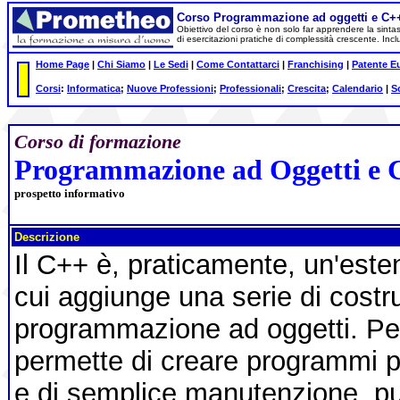
Corso Programmazione ad oggetti e C+
Obiettivo del corso è non solo far apprendere la sintas
di esercitazioni pratiche di complessità crescente. In
Home Page
|
Chi Siamo
|
Le Sedi
|
Come Contattarci
|
Franchising
|
Patente E
Corsi
:
Informatica
;
Nuove Professioni
;
Professionali
;
Crescita
;
Calendario
|
S
Corso di formazione
Programmazione ad Oggetti e 
prospetto informativo
Descrizione
Il C++ è, praticamente, un'este
cui aggiunge una serie di costrut
programmazione ad oggetti. Pe
permette di creare programmi più
e di semplice manutenzione, 