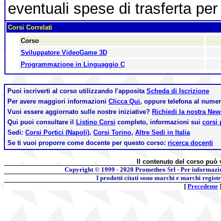
eventuali spese di trasferta per 
Corsi Correlati
Corso
Sviluppatore VideoGame 3D
Programmazione in Linguaggio C
Puoi iscriverti al corso utilizzando l'apposita
Scheda di Iscrizione
Per avere maggiori informazioni
Clicca Qui,
oppure telefona al nume
Vuoi essere aggiornato sulle nostre iniziative?
Richiedi la nostra Ne
Qui puoi consultare il
Listino Corsi
completo, informazioni sui
corsi 
Sedi:
Corsi Portici (Napoli)
,
Corsi Torino
,
Altre Sedi in Italia
Se ti vuoi proporre come docente per questo corso:
ricerca docenti
Il contenuto del corso può 
Copyright © 1999 - 2020
Prometheo Srl - Per informazi
I prodotti citati sono marchi e marchi regist
[
Precedente