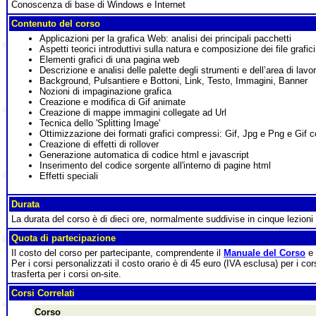
Conoscenza di base di Windows e Internet
Contenuto del corso
Applicazioni per la grafica Web: analisi dei principali pacchetti
Aspetti teorici introduttivi sulla natura e composizione dei file grafic
Elementi grafici di una pagina web
Descrizione e analisi delle palette degli strumenti e dell’area di la
Background, Pulsantiere e Bottoni, Link, Testo, Immagini, Banner
Nozioni di impaginazione grafica
Creazione e modifica di Gif animate
Creazione di mappe immagini collegate ad Url
Tecnica dello 'Splitting Image'
Ottimizzazione dei formati grafici compressi: Gif, Jpg e Png e Gif 
Creazione di effetti di rollover
Generazione automatica di codice html e javascript
Inserimento del codice sorgente all'interno di pagine html
Effetti speciali
Durata
La durata del corso è di dieci ore, normalmente suddivise in cinque lezioni 
Quota di partecipazione
Il costo del corso per partecipante, comprendente il
Manuale del Corso
e 
Per i corsi personalizzati il costo orario è di 45 euro (IVA esclusa) per i cor
trasferta per i corsi on-site.
Corsi Correlati
Corso