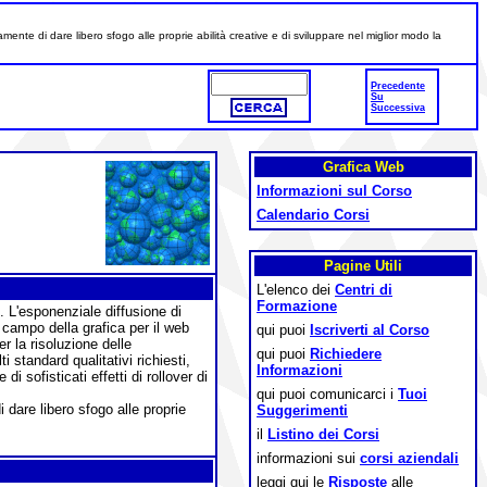
ente di dare libero sfogo alle proprie abilità creative e di sviluppare nel miglior modo la
Precedente
Su
Successiva
Grafica Web
Informazioni sul Corso
Calendario Corsi
Pagine Utili
L'elenco dei
Centri di
Formazione
. L'esponenziale diffusione di
l campo della grafica per il web
qui puoi
Iscriverti al Corso
r la risoluzione delle
qui puoi
Richiedere
standard qualitativi richiesti,
Informazioni
 sofisticati effetti di rollover di
qui puoi comunicarci i
Tuoi
 dare libero sfogo alle proprie
Suggerimenti
il
Listino dei Corsi
informazioni sui
corsi aziendali
leggi qui le
Risposte
alle