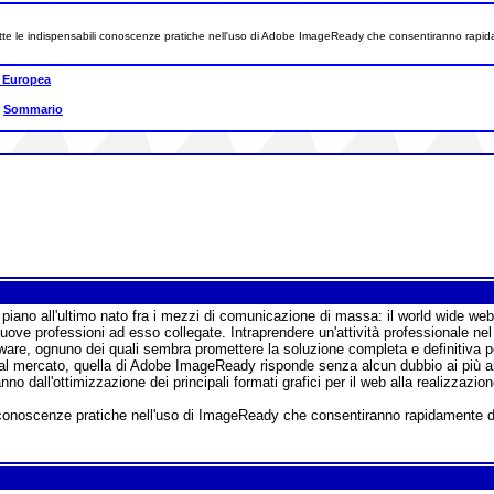
 tutte le indispensabili conoscenze pratiche nell'uso di Adobe ImageReady che consentiranno rapidam
 Europea
|
Sommario
 piano all'ultimo nato fra i mezzi di comunicazione di massa: il world wide web
 nuove professioni ad esso collegate. Intraprendere un'attività professionale ne
are, ognuno dei quali sembra promettere la soluzione completa e definitiva pe
al mercato, quella di Adobe ImageReady risponde senza alcun dubbio ai più alti 
ll'ottimizzazione dei principali formati grafici per il web alla realizzazione di
ili conoscenze pratiche nell'uso di ImageReady che consentiranno rapidamente di