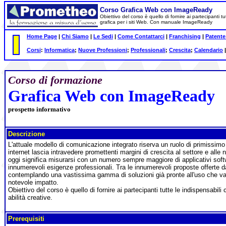
Corso Grafica Web con ImageReady
Obiettivo del corso è quello di fornire ai partecipanti
grafica per i siti Web. Con manuale ImageReady
Home Page
|
Chi Siamo
|
Le Sedi
|
Come Contattarci
|
Franchising
|
Patente
Corsi
:
Informatica
;
Nuove Professioni
;
Professionali
;
Crescita
;
Calendario
Corso di formazione
Grafica Web con ImageReady
prospetto informativo
Descrizione
L'attuale modello di comunicazione integrato riserva un ruolo di primissimo
internet lascia intravedere promettenti margini di crescita al settore e alle
oggi significa misurarsi con un numero sempre maggiore di applicativi softw
innumerevoli esigenze professionali. Tra le innumerevoli proposte offerte d
contemplando una vastissima gamma di soluzioni già pronte all'uso che vanno da
notevole impatto.
Obiettivo del corso è quello di fornire ai partecipanti tutte le indispensab
abilità creative.
Prerequisiti