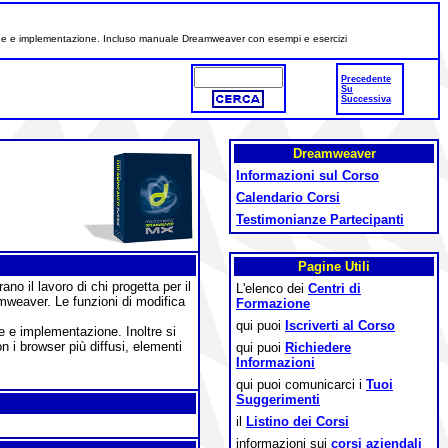
ttazione e implementazione. Incluso manuale Dreamweaver con esempi e esercizi
Precedente
Su
Successiva
Dreamweaver
Informazioni sul Corso
Calendario Corsi
Testimonianze Partecipanti
Pagine Utili
no il lavoro di chi progetta per il
L'elenco dei
Centri di
mweaver. Le funzioni di modifica
Formazione
qui puoi
Iscriverti al Corso
ne e implementazione. Inoltre si
n i browser più diffusi, elementi
qui puoi
Richiedere
Informazioni
qui puoi comunicarci i
Tuoi
Suggerimenti
il
Listino dei Corsi
informazioni sui
corsi aziendali