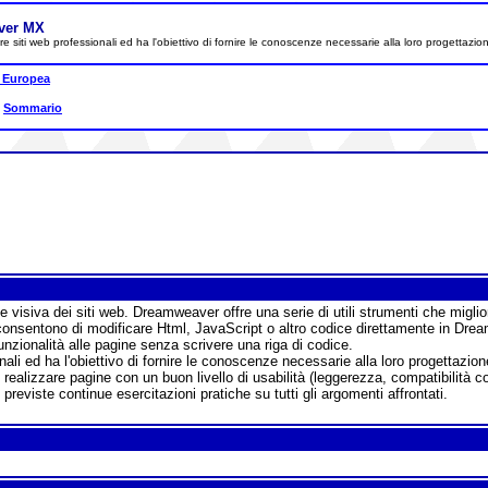
ver MX
zzare siti web professionali ed ha l'obiettivo di fornire le conoscenze necessarie alla loro proge
 Europea
|
Sommario
visiva dei siti web. Dreamweaver offre una serie di utili strumenti che migliora
onsentono di modificare Html, JavaScript o altro codice direttamente in Drea
zionalità alle pagine senza scrivere una riga di codice.
onali ed ha l'obiettivo di fornire le conoscenze necessarie alla loro progettazio
alizzare pagine con un buon livello di usabilità (leggerezza, compatibilità co
previste continue esercitazioni pratiche su tutti gli argomenti affrontati.