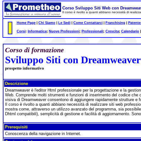
Corso Sviluppo Siti Web con Dreamwea
Il corso è rivolto a quanti abbiano necessità di reali
Home Page
|
Chi Siamo
|
Le Sedi
|
Come Contattarci
|
Franchising
|
Patente
Corsi
:
Informatica
;
Nuove Professioni
;
Professionali
;
Crescita
;
Calendario
Corso di formazione
Sviluppo Siti con Dreamweaver
prospetto informativo
Descrizione
Dreamweaver è l'editor Html professionale per la progettazione e la gestione 
Web. Comprende molti strumenti e funzioni di inserimento del codice che c
visiva di Dreamweaver consentono di aggiungere rapidamente strutture e fun
Il corso è rivolto a quanti abbiano necessità di realizzare siti web professi
mostra come, attraverso un utilizzo avanzato del programma, sia possibile re
Dhtml compatibili), semplicità di gestione e facilità di aggiornamento. Sono 
Prerequisiti
Conoscenza della navigazione in Internet.