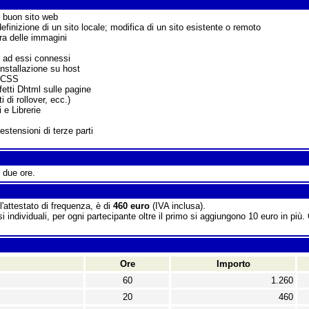
n buon sito web
efinizione di un sito locale; modifica di un sito esistente o remoto
ra delle immagini
i ad essi connessi
nstallazione su host
i CSS
fetti Dhtml sulle pagine
di rollover, ecc.)
 e Librerie
tensioni di terze parti
i due ore.
l'attestato di frequenza, è di
460 euro
(IVA inclusa).
si individuali, per ogni partecipante oltre il primo si aggiungono 10 euro in più.
Ore
Importo
60
1.260
20
460