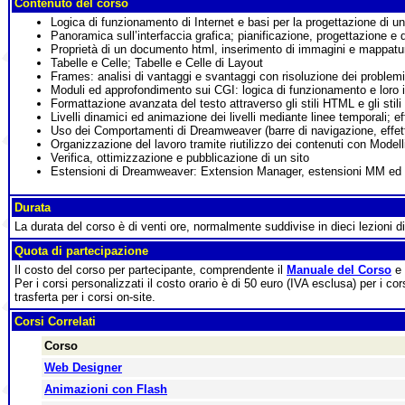
Contenuto del corso
Logica di funzionamento di Internet e basi per la progettazione di u
Panoramica sull’interfaccia grafica; pianificazione, progettazione e d
Proprietà di un documento html, inserimento di immagini e mappatu
Tabelle e Celle; Tabelle e Celle di Layout
Frames: analisi di vantaggi e svantaggi con risoluzione dei problem
Moduli ed approfondimento sui CGI: logica di funzionamento e loro i
Formattazione avanzata del testo attraverso gli stili HTML e gli stil
Livelli dinamici ed animazione dei livelli mediante linee temporali; ef
Uso dei Comportamenti di Dreamweaver (barre di navigazione, effetti 
Organizzazione del lavoro tramite riutilizzo dei contenuti con Modelli
Verifica, ottimizzazione e pubblicazione di un sito
Estensioni di Dreamweaver: Extension Manager, estensioni MM ed es
Durata
La durata del corso è di venti ore, normalmente suddivise in dieci lezioni d
Quota di partecipazione
Il costo del corso per partecipante, comprendente il
Manuale del Corso
e 
Per i corsi personalizzati il costo orario è di 50 euro (IVA esclusa) per i cor
trasferta per i corsi on-site.
Corsi Correlati
Corso
Web Designer
Animazioni con Flash