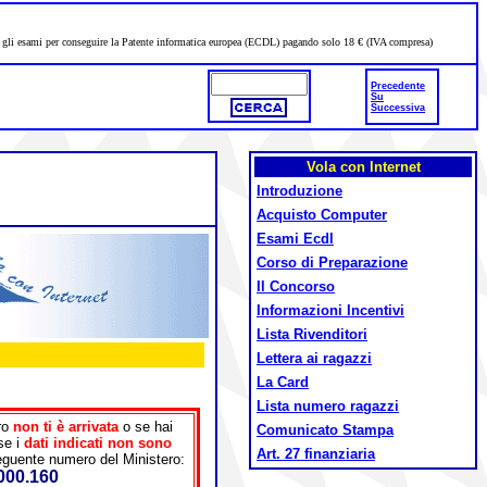
ere gli esami per conseguire la Patente informatica europea (ECDL) pagando solo 18 € (IVA compresa)
Precedente
Su
Successiva
Vola con Internet
Introduzione
Acquisto Computer
Esami Ecdl
Corso di Preparazione
Il Concorso
Informazioni Incentivi
Lista Rivenditori
Lettera ai ragazzi
La Card
Lista numero ragazzi
ero
non ti è arrivata
o se hai
Comunicato Stampa
se i
dati indicati non sono
Art. 27 finanziaria
eguente numero del Ministero:
000.160