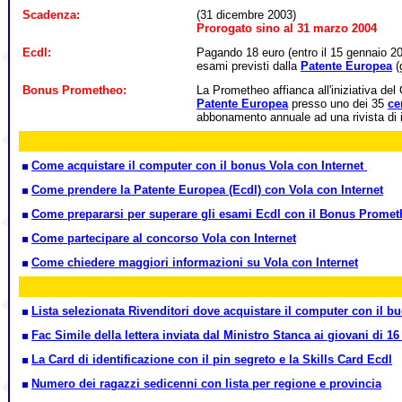
Scadenza:
(31 dicembre 2003)
Prorogato sino al 31 marzo 2004
Ecdl:
Pagando 18 euro (entro il 15 gennaio 2004
esami previsti dalla
Patente Europea
(
Bonus Prometheo:
La Prometheo affianca all'iniziativa de
Patente Europea
presso uno dei 35
ce
abbonamento annuale ad una rivista di 
Come acquistare il computer con il bonus Vola con Internet
Come prendere la Patente Europea (Ecdl) con Vola con Internet
Come prepararsi per superare gli esami Ecdl con il Bonus Prome
Come partecipare al concorso Vola con Internet
Come chiedere maggiori informazioni su Vola con Internet
Lista selezionata Rivenditori dove acquistare il computer con il b
Fac Simile della lettera inviata dal Ministro Stanca ai giovani di 16
La Card di identificazione con il pin segreto e la Skills Card Ecdl
Numero dei ragazzi sedicenni con lista per regione e provincia