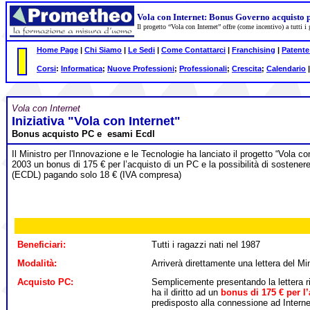
Vola con Internet: Bonus Governo acquisto 
Il progetto “Vola con Internet” offre (come incentivo) a tutt
Home Page
|
Chi Siamo
|
Le Sedi
|
Come Contattarci
|
Franchising
|
Patente
Corsi
:
Informatica
;
Nuove Professioni
;
Professionali
;
Crescita
;
Calendario
Vola con Internet
Iniziativa "Vola con Internet"
Bonus acquisto PC e esami Ecdl
Il Ministro per l'Innovazione e le Tecnologie ha lanciato il
progetto “Vola con
2003 un bonus di 175 €
per l’acquisto di un PC e la possibilità di sostener
(ECDL) pagando solo 18 € (IVA compresa)
Beneficiari:
Tutti i ragazzi nati nel 1987
Modalità:
Arriverà direttamente una lettera del M
Acquisto PC:
Semplicemente presentando la lettera r
ha il diritto ad un
bonus di 175 € per l
predisposto alla connessione ad Interne