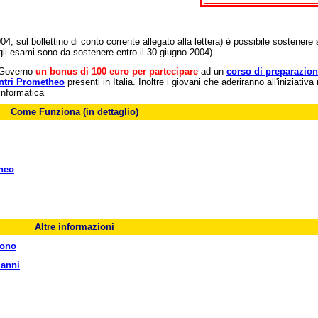
, sul bollettino di conto corrente allegato alla lettera) è possibile sostenere s
gli esami sono da sostenere entro il 30 giugno 2004)
l Governo
un bonus di 100 euro per partecipare
ad un
corso di preparazio
ntri Prometheo
presenti in Italia. Inoltre i giovani che aderiranno all'iniziati
informatica
Come Funziona (in dettaglio)
theo
Altre informazioni
uono
 anni