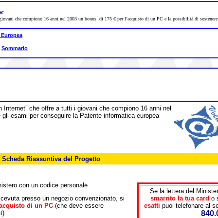
pc
i i giovani che compiono 16 anni nel 2003 un bonus di 175 € per l’acquisto di un PC e la possibilità di sosten
 Europea
|
Sommario
 Internet” che offre a tutti i
giovani che compiono 16 anni nel
e gli esami
per conseguire la Patente informatica europea
Scheda Riassuntiva del Progetto
inistero con un codice personale
Se la lettera del Minist
icevuta presso un negozio convenzionato, si
smarrito la tua card
o 
’acquisto di un PC
(che deve essere
esatti
puoi telefonare al s
t)
840.