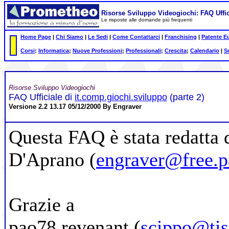
Risorse Sviluppo Videogiochi: FAQ Uffic
Le risposte alle domande più frequenti
Home Page
|
Chi Siamo
|
Le Sedi
|
Come Contattarci
|
Franchising
|
Patente E
Corsi
:
Informatica
;
Nuove Professioni
;
Professionali
;
Crescita
;
Calendario
|
S
Risorse Sviluppo Videogiochi
FAQ Ufficiale di
it.comp.giochi.sviluppo
(parte 2)
Versione 2.2 13.17 05/12/2000 By Engraver
Questa FAQ è stata redatta 
D'Aprano (
engraver@free.pa
Grazie a
pao78 revenant (
scippo@tisc