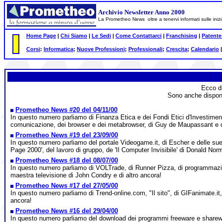
Archivio Newsletter Anno 2000
La Prometheo News oltre a tenervi informati sulle inizia
Home Page
|
Chi Siamo
|
Le Sedi
|
Come Contattarci
|
Franchising
|
Patente
Corsi
:
Informatica
;
Nuove Professioni
;
Professionali
;
Crescita
;
Calendario
Ecco di
Sono anche disponib
Prometheo News #20 del 04/11/00
In questo numero parliamo di Finanza Etica e dei Fondi Etici d'Investiment
comunicazione, dei browser e dei metabrowser, di Guy de Maupassant e de
Prometheo News #19 del 23/09/00
In questo numero parliamo del portale Videogame.it, di Escher e delle sue o
Page 2000', del lavoro di gruppo, de 'Il Computer Invisibile' di Donald Nor
Prometheo News #18 del 08/07/00
In questo numero parliamo di VOLTrade, di Runner Pizza, di programmazione
maestra televisione di John Condry e di altro ancora!
Prometheo News #17 del 27/05/00
In questo numero parliamo di Trend-online.com, "Il sito", di GIFanimate.it, 
ancora!
Prometheo News #16 del 29/04/00
In questo numero parliamo del download dei programmi freeware e sharewar