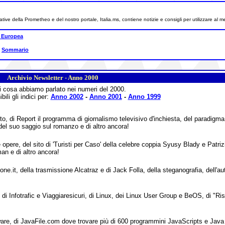
tive della Prometheo e del nostro portale, Italia.ms, contiene notizie e consigli per utilizzare al me
 Europea
|
Sommario
Archivio Newsletter
- Anno 2000
 cosa abbiamo parlato nei numeri del 2000.
ili gli indici per:
Anno 2002
-
Anno 2001
-
Anno 1999
o, di Report il programma di giornalismo televisivo d'inchiesta, del paradigma 
l suo saggio sul romanzo e di altro ancora!
pere, del sito di 'Turisti per Caso' della celebre coppia Syusy Blady e Patriz
man e di altro ancora!
.it, della trasmissione Alcatraz e di Jack Folla, della steganografia, dell'au
di Infotrafic e Viaggiaresicuri, di Linux, dei Linux User Group e BeOS, di "Risv
e, di JavaFile.com dove trovare più di 600 programmini JavaScripts e Java A