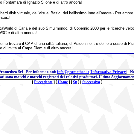
ro Fontamara di Ignazio Silone e di altro ancora!
 hard disk virtuale, del Visual Basic, del bellissimo Inno all'amore - Per amore
ancora!
zaWorld di Carlà e del suo Simulmondo, di Copernic 2000 per le ricerche veloci 
W3C e di altro ancora!
me trovare il CAP di una città italiana, di Psiconline.it e del loro corso di Ps
e ci invita al Carpe Diem e di altro ancora!
Prometheo Srl - Per informazioni:
info@prometheo.it
(
Informativa Privacy
)
- N
itati sono marchi e marchi registrati dei relativi produttori. Ultimo Aggiornamen
[
Precedente
]
[
Home
]
[
Su
]
[
Successiva
]