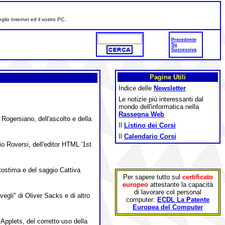
glio Internet ed il vostro PC.
Precedente
Su
Successiva
Pagine Utili
Indice delle
Newsletter
Le notizie più interessanti dal
mondo dell'informatica nella
Rassegna Web
Rogersiano, dell'ascolto e della
Il
Listino dei Corsi
Il
Calendario Corsi
io Roversi, dell'editor HTML '1st
tostima e del saggio Cattiva
Per sapere tutto sul
certificato
europeo
attestante la capacità
di lavorare col personal
egli" di Oliver Sacks e di altro
computer:
ECDL La Patente
Europea del Computer
pplets, del corretto uso della