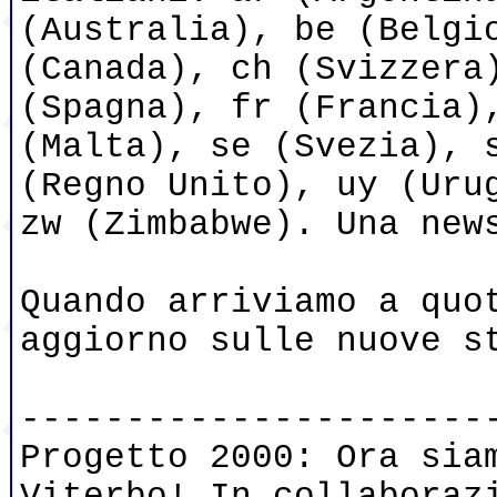
(Australia), be (Belgi
(Canada), ch (Svizzera
(Spagna), fr (Francia)
(Malta), se (Svezia), 
(Regno Unito), uy (Uru
zw (Zimbabwe). Una new
Quando arriviamo a quo
aggiorno sulle nuove s
----------------------
Progetto 2000: Ora sia
Viterbo! In collaboraz