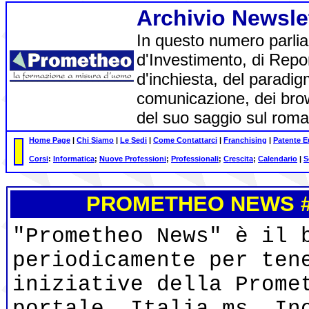
Archivio Newsle
In questo numero parlia
d'Investimento, di Repor
d'inchiesta, del paradig
comunicazione, dei bro
del suo saggio sul roma
Home Page
|
Chi Siamo
|
Le Sedi
|
Come Contattarci
|
Franchising
|
Patente 
Corsi
:
Informatica
;
Nuove Professioni
;
Professionali
;
Crescita
;
Calendario
|
S
PROMETHEO NEW
S 
"Prometheo News" è il 
periodicamente per ten
iniziative della Prome
portale, Italia.ms. In