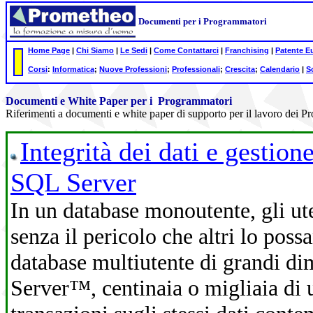
Documenti per i Programmatori
Home Page
|
Chi Siamo
|
Le Sedi
|
Come Contattarci
|
Franchising
|
Patente E
Corsi
:
Informatica
;
Nuove Professioni
;
Professionali
;
Crescita
;
Calendario
|
S
Documenti e White Paper per i Programmatori
Riferimenti a documenti e white paper di supporto per il lavoro dei 
Integrità dei dati e gestio
SQL Server
In un database monoutente, gli ut
senza il pericolo che altri lo po
database multiutente di grandi d
Server™, centinaia o migliaia di 