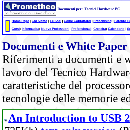
Documenti per i Tecnici Hardware PC
Home Page
|
Chi Siamo
|
Le Sedi
|
Come Contattarci
|
Franchising
|
Patente E
Corsi
:
Informatica
;
Nuove Professioni
;
Professionali
;
Crescita
;
Calendario
|
S
Documenti e White Paper 
Riferimenti a documenti e w
lavoro del Tecnico Hardwar
caratteristiche del processo
tecnologie delle memorie ed 
An Introduction to USB 2