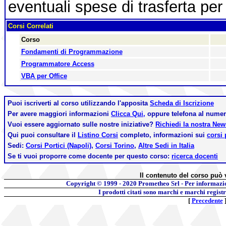
eventuali spese di trasferta per 
Corsi Correlati
Corso
Fondamenti di Programmazione
Programmatore Access
VBA per Office
Puoi iscriverti al corso utilizzando l'apposita
Scheda di Iscrizione
Per avere maggiori informazioni
Clicca Qui,
oppure telefona al nume
Vuoi essere aggiornato sulle nostre iniziative?
Richiedi la nostra Ne
Qui puoi consultare il
Listino Corsi
completo, informazioni sui
corsi 
Sedi:
Corsi Portici (Napoli)
,
Corsi Torino
,
Altre Sedi in Italia
Se ti vuoi proporre come docente per questo corso:
ricerca docenti
Il contenuto del corso può 
Copyright © 1999 - 2020
Prometheo Srl - Per informazi
I prodotti citati sono marchi e marchi regist
[
Precedente