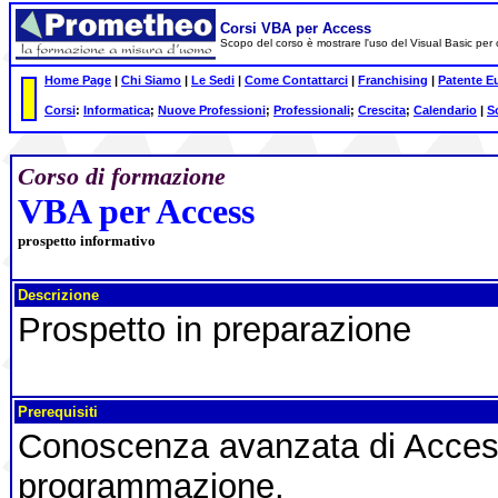
Corsi VBA per Access
Scopo del corso è mostrare l'uso del Visual Basic per 
Home Page
|
Chi Siamo
|
Le Sedi
|
Come Contattarci
|
Franchising
|
Patente E
Corsi
:
Informatica
;
Nuove Professioni
;
Professionali
;
Crescita
;
Calendario
|
S
Corso di formazione
VBA per Access
prospetto informativo
Descrizione
Prospetto in preparazione
Prerequisiti
Conoscenza avanzata di Access
programmazione.