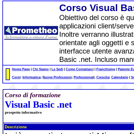
Corso Visual Bas
Obiettivo del corso è qu
applicazioni client/serv
Inoltre verranno illustra
orientate agli oggetti e
interfacce utente avanza
Basic .net. Incluso man
Home Page
|
Chi Siamo
|
Le Sedi
|
Come Contattarci
|
Franchising
|
Patente E
Corsi
:
Informatica
;
Nuove Professioni
;
Professionali
;
Crescita
;
Calendario
|
S
Corso di formazione
Visual Basic .net
prospetto informativo
Descrizione