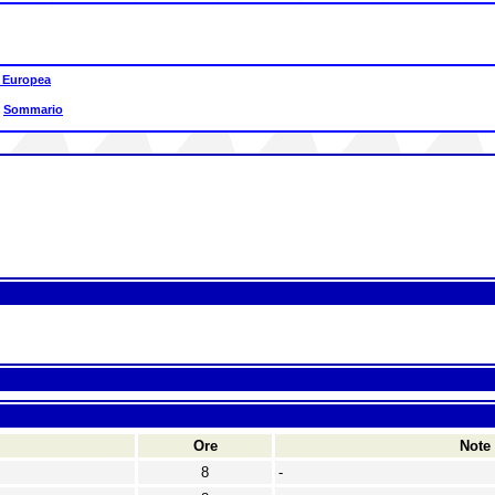
 Europea
|
Sommario
Ore
Note
8
-