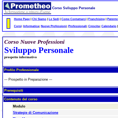
Corso Sviluppo Personale
Home Page
|
Chi Siamo
|
Le Sedi
|
Come Contattarci
|
Franchising
|
Patente
Corsi
:
Informatica
;
Nuove Professioni
;
Professionali
;
Crescita
;
Calendario
Corso Nuove Professioni
Sviluppo Personale
prospetto informativo
Profilo Professionale
--- Prospetto in Preparazione ---
Prerequisiti
Contenuto del corso
Modulo
Strategie di Comunicazione