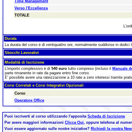
Time Management
Verso l'Eccellenza
TOTALE
L'ord
Durata
La durata del corso è di ventiquattro ore, normalmente suddivise in dodici l
Sbocchi Lavorativi
Modalità di Iscrizione
L'importo complessivo è di
540 euro
tutto compreso (incluso il
Manuale d
parte rimanente in rate da pagare entro fine corso.
E' possibile avere una rateizzazione a 10 rate a zero interessi tramite prat
Corsi Correlati e Corsi Integrativi Opzionali
Corso
Operatore Office
Puoi iscriverti al corso utilizzando l'apposita
Scheda di Iscrizione
Per avere maggiori informazioni
Clicca Qui,
oppure telefona al nume
Vuoi essere aggiornato sulle nostre iniziative?
Richiedi la nostra Ne