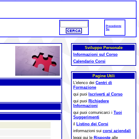
Precedente
Su
Sviluppo Personale
Informazioni sul Corso
Calendario Corsi
Pagine Utili
L'elenco dei
Centri di
Formazione
qui puoi
Iscriverti al Corso
qui puoi
Richiedere
Informazioni
qui puoi comunicarci i
Tuoi
Suggerimenti
il
Listino dei Corsi
informazioni sui
corsi aziendali
leggi qui le
Risposte
alle