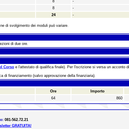
8
-
8
-
24
-
ine di svolgimento dei moduli può variare.
ezioni di due ore.
el Corso
e l'attestato di qualifica finale). Per l'iscrizione si versa un acconto 
ica di finanziamento (salvo approvazione della finanziaria).
Ore
Importo
64
860
ro:
081-562.72.21
wsletter GRATUITA!