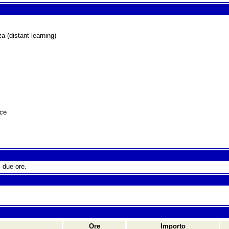
a (distant learning)
nce
i due ore.
Ore
Importo