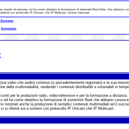
works, leader di mercato, ed ha come obiettivo la formazione di sistemisti Real Helix, che abbian
ia a sistemi con protocollo IP Unicast, che IP Multicast. Incluso manuale
 Europea
|
Sommario
x
(sia video che audio) continuo (o precedentemente registrato) e la sua trasmi
 della multimedialità, rendendo i contenuti distribuibili e visionabili in temp
zzonti per le produzioni radio, video-televisive e per la formazione a distanza.
works ed ha come obiettivo la formazione di sistemisti Real che abbiano conos
o mostrati anche la produzione di semplici contenuti multimediali ed il succe
ci si riferirà sia a sistemi con protocollo IP Unicast che IP Multicast.