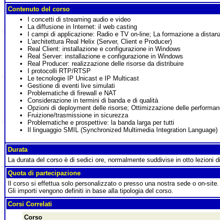
Contenuto del corso
I concetti di streaming audio e video
La diffusione in Internet: il web casting
I campi di applicazione: Radio e TV on-line; La formazione a distanz
L'architettura Real Helix (Server, Client e Producer)
Real Client: installazione e configurazione in Windows
Real Server: installazione e configurazione in Windows
Real Producer: realizzazione delle risorse da distribuire
I protocolli RTP/RTSP
Le tecnologie IP Unicast e IP Multicast
Gestione di eventi live simulati
Problematiche di firewall e NAT
Considerazione in termini di banda e di qualità
Opzioni di deployment delle risorse; Ottimizzazione delle performa
Fruizione/trasmissione in sicurezza
Problematiche e prospettive: la banda larga per tutti
Il linguaggio SMIL (Synchronized Multimedia Integration Language)
Durata
La durata del corso è di sedici ore, normalmente suddivise in otto lezioni d
Quota di partecipazione
Il corso si effettua solo personalizzato o presso una nostra sede o on-site.
Gli importi vengono definiti in base alla tipologia del corso.
Corsi Correlati
Corso