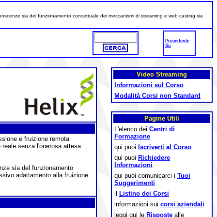
o conoscenze sia del funzionamento concettuale dei meccanismi di streaming e web casting sia
Precedente
Su
Video Streaming
Informazioni sul Corso
Modalità Corsi non Standard
Pagine Utili
L'elenco dei
Centri di
Formazione
ssione e fruizione remota
o reale senza l'onerosa attesa
qui puoi
Iscriverti al Corso
qui puoi
Richiedere
Informazioni
cenze sia del funzionamento
ssivo adattamento alla fruizione
qui puoi comunicarci i
Tuoi
Suggerimenti
il
Listino dei Corsi
informazioni sui
corsi aziendali
leggi qui le
Risposte
alle