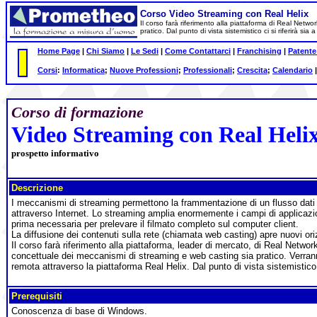
Corso Video Streaming con Real Helix
Il corso farà riferimento alla piattaforma di Real Net
pratico. Dal punto di vista sistemistico ci si riferirà s
Home Page
|
Chi Siamo
|
Le Sedi
|
Come Contattarci
|
Franchising
|
Patente
Corsi
:
Informatica
;
Nuove Professioni
;
Professionali
;
Crescita
;
Calendario
Corso di formazione
Video Streaming con Real Heli
prospetto informativo
Descrizione
I meccanismi di streaming permettono la frammentazione di un flusso dati 
attraverso Internet. Lo streaming amplia enormemente i campi di applicazione
prima necessaria per prelevare il filmato completo sul computer client.
La diffusione dei contenuti sulla rete (chiamata web casting) apre nuovi ori
Il corso farà riferimento alla piattaforma, leader di mercato, di Real Net
concettuale dei meccanismi di streaming e web casting sia pratico. Verrann
remota attraverso la piattaforma Real Helix. Dal punto di vista sistemistico 
Prerequisiti
Conoscenza di base di Windows.