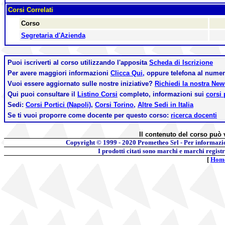
Corsi Correlati
Corso
Segretaria d'Azienda
Puoi iscriverti al corso utilizzando l'apposita
Scheda di Iscrizione
Per avere maggiori informazioni
Clicca Qui,
oppure telefona al nume
Vuoi essere aggiornato sulle nostre iniziative?
Richiedi la nostra Ne
Qui puoi consultare il
Listino Corsi
completo, informazioni sui
corsi 
Sedi:
Corsi Portici (Napoli)
,
Corsi Torino
,
Altre Sedi in Italia
Se ti vuoi proporre come docente per questo corso:
ricerca docenti
Il contenuto del corso può 
Copyright © 1999 - 2020
Prometheo Srl - Per informazi
I prodotti citati sono marchi e marchi regist
[
Hom