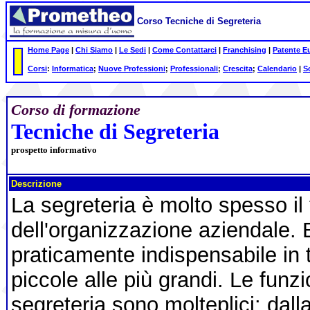
Corso Tecniche di Segreteria
Home Page
|
Chi Siamo
|
Le Sedi
|
Come Contattarci
|
Franchising
|
Patente E
Corsi
:
Informatica
;
Nuove Professioni
;
Professionali
;
Crescita
;
Calendario
|
S
Corso di formazione
Tecniche di Segreteria
prospetto informativo
Descrizione
La segreteria è molto spesso il 
dell'organizzazione aziendale. 
praticamente indispensabile in t
piccole alle più grandi. Le funzi
segreteria sono molteplici: dalla