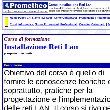
Corso Installazione Reti Lan
Obiettivo del corso è quello di fornire le conoscenze teo
coloro che intendono lavorare nel settore del network
Home Page
|
Chi Siamo
|
Le Sedi
|
Come Contattarci
|
Franchising
|
Patente E
Corsi
:
Informatica
;
Nuove Professioni
;
Professionali
;
Crescita
;
Calendario
|
S
Corso di formazione
Installazione Reti Lan
prospetto informativo
Descrizione
Obiettivo del corso è quello di
fornire le conoscenze teoriche 
soprattutto, pratiche per la
progettazione e l'implementazi
delle reti LAN. Il corso si rivolg