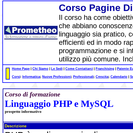
Corso Pagine D
Il corso ha come obiet
che abbiano conoscenze
linguaggio sia pratico, 
efficienti ed in modo rap
programmazione e si int
utilizzo più comune. In
Home Page
|
Chi Siamo
|
Le Sedi
|
Come Contattarci
|
Franchising
|
Patente E
Corsi
:
Informatica
;
Nuove Professioni
;
Professionali
;
Crescita
;
Calendario
|
S
Corso di formazione
Linguaggio PHP e MySQL
prospetto informativo
Descrizione