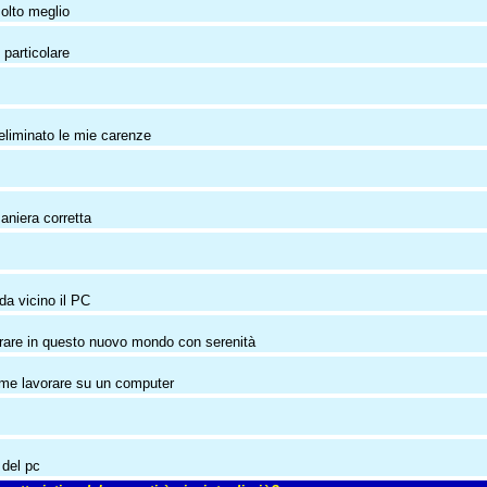
molto meglio
 particolare
eliminato le mie carenze
aniera corretta
da vicino il PC
trare in questo nuovo mondo con serenità
ome lavorare su un computer
 del pc