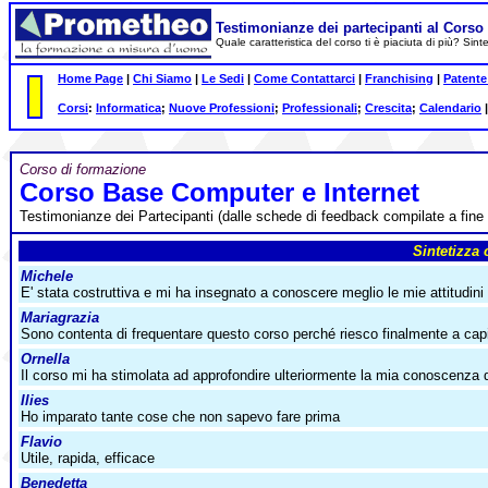
Testimonianze dei partecipanti al Corso
Quale caratteristica del corso ti è piaciuta di più? Sin
Home Page
|
Chi Siamo
|
Le Sedi
|
Come Contattarci
|
Franchising
|
Patente
Corsi
:
Informatica
;
Nuove Professioni
;
Professionali
;
Crescita
;
Calendario
Corso di formazione
Corso Base Computer e Internet
Testimonianze dei Partecipanti (dalle schede di feedback compilate a fine
Sintetizza 
Michele
E' stata costruttiva e mi ha insegnato a conoscere meglio le mie attitudini
Mariagrazia
Sono contenta di frequentare questo corso perché riesco finalmente a cap
Ornella
Il corso mi ha stimolata ad approfondire ulteriormente la mia conoscenza
Ilies
Ho imparato tante cose che non sapevo fare prima
Flavio
Utile, rapida, efficace
Benedetta