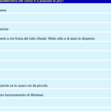
ratteristica del corso ti è piaciuta di più?
e bene
lezioni
i a me finora del tutto rifiutati. Molto utile e di aiuto le dispense
 anche se lo usavo sin da piccola
giusto funzionamento di Windows