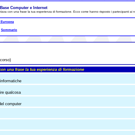
 Base Computer e Internet
tetizza con una frase la tua esperienza di formazione. Ecco come hanno risposto i partecipanti ai no
 Europea
|
Sommario
 corso)
con una frase la tua esperienza di formazione
 informatiche
ire qualcosa
 del computer