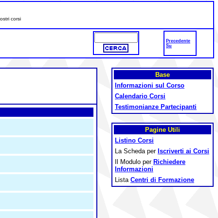
stri corsi
Precedente
Su
Base
Informazioni sul Corso
Calendario Corsi
Testimonianze Partecipanti
Pagine Utili
Listino Corsi
La Scheda per
Iscriverti ai Corsi
Il Modulo per
Richiedere
Informazioni
Lista
Centri di Formazione