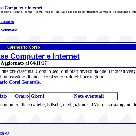
se Computer e Internet
per regione: Milano, Torino, Roma, Napoli, etc. Le basi per poter utilizzare al meglio il computer e Int
 Europea
|
Sommario
Calendario Corso
se Computer e Internet
Aggiornato al 04/11/17
i due ore ciascuna. Corsi in sedi o in orari diversi da quelli indicati v
d un massimo di otto. I corsi sono suddivisi per regione.
rio Corsi Generale
.
izio
Orario
Giorni
Note eventuali
l computer, file e cartelle, i dischi, navigazione sul Web, uso stampanti, 
68.98