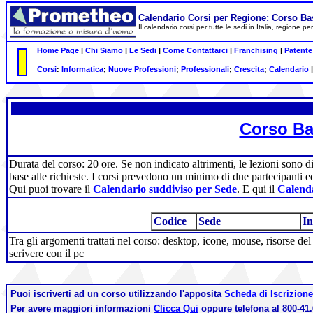
Calendario Corsi per Regione: Corso Ba
Il calendario corsi per tutte le sedi in Italia, regione 
Home Page
|
Chi Siamo
|
Le Sedi
|
Come Contattarci
|
Franchising
|
Patente
Corsi
:
Informatica
;
Nuove Professioni
;
Professionali
;
Crescita
;
Calendario
Corso Ba
Durata del corso: 20 ore. Se non indicato altrimenti, le lezioni sono d
base alle richieste. I corsi prevedono un minimo di due partecipanti e
Qui puoi trovare il
Calendario suddiviso per Sede
. E qui il
Calenda
Codice
Sede
In
Tra gli argomenti trattati nel corso: desktop, icone, mouse, risorse de
scrivere con il pc
Puoi iscriverti ad un corso utilizzando l'apposita
Scheda di Iscrizione
Per avere maggiori informazioni
Clicca Qui
oppure telefona al 800-41.