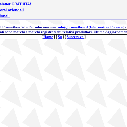
wsletter GRATUITA!
orsi aziendali
ionali
0
Prometheo Srl - Per informazioni:
info@prometheo.it
(
Informativa Privacy
)
-
itati sono marchi e marchi registrati dei relativi produttori. Ultimo Aggiornamen
[
Home
]
[
Su
]
[
Successiva
]