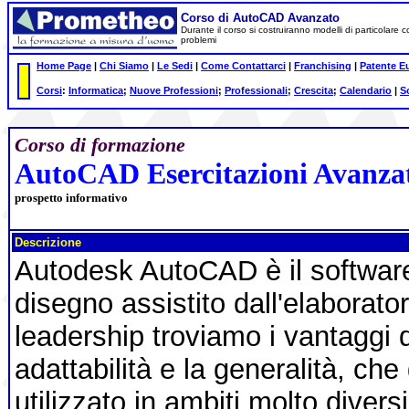
Corso di AutoCAD Avanzato
Durante il corso si costruiranno modelli di particolare
problemi
Home Page
|
Chi Siamo
|
Le Sedi
|
Come Contattarci
|
Franchising
|
Patente E
Corsi
:
Informatica
;
Nuove Professioni
;
Professionali
;
Crescita
;
Calendario
|
S
Corso di formazione
AutoCAD Esercitazioni Avanza
prospetto informativo
Descrizione
Autodesk AutoCAD è il software
disegno assistito dall'elaborator
leadership troviamo i vantaggi d
adattabilità e la generalità, ch
utilizzato in ambiti molto divers