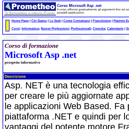
Corso Microsoft Asp .net
Il corso affronta gradualmente gli argomenti fino ad 
possibili applicazioni.
Home Page
|
Chi Siamo
|
Le Sedi
|
Come Contattarci
|
Franchising
|
Patente E
Corsi
:
Informatica
;
Nuove Professioni
;
Professionali
;
Crescita
;
Calendario
|
S
Corso di formazione
Microsoft Asp .net
prospetto informativo
Descrizione
Asp. NET è una tecnologia effi
per creare le più aggiornate ap
le applicazioni Web Based. Fa p
piattaforma .NET e quindi per lo
vantaggi del potente motore 