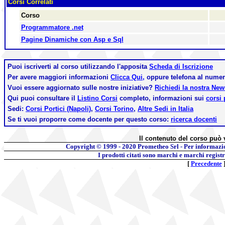
Corsi Correlati
Corso
Programmatore .net
Pagine Dinamiche con Asp e Sql
Puoi iscriverti al corso utilizzando l'apposita
Scheda di Iscrizione
Per avere maggiori informazioni
Clicca Qui,
oppure telefona al nume
Vuoi essere aggiornato sulle nostre iniziative?
Richiedi la nostra Ne
Qui puoi consultare il
Listino Corsi
completo, informazioni sui
corsi 
Sedi:
Corsi Portici (Napoli)
,
Corsi Torino
,
Altre Sedi in Italia
Se ti vuoi proporre come docente per questo corso:
ricerca docenti
Il contenuto del corso può 
Copyright © 1999 - 2020
Prometheo Srl - Per informazi
I prodotti citati sono marchi e marchi regist
[
Precedente