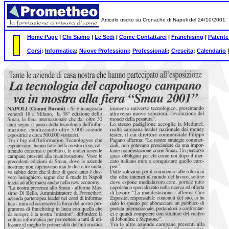
Articolo uscito su Cronache di Napoli del 24/10/2001
Home Page
|
Chi Siamo
|
Le Sedi
|
Come Contattarci
|
Franchising
|
Patente
Corsi
:
Informatica
;
Nuove Professioni
;
Professionali
;
Crescita
;
Calendario