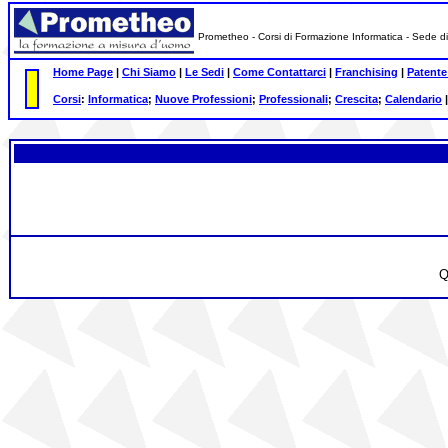
Prometheo - Corsi di Formazione Informatica - Sede di Sa
Home Page
|
Chi Siamo
|
Le Sedi
|
Come Contattarci
|
Franchising
|
Patente
Corsi
:
Informatica
;
Nuove Professioni
;
Professionali
;
Crescita
;
Calendario
Q