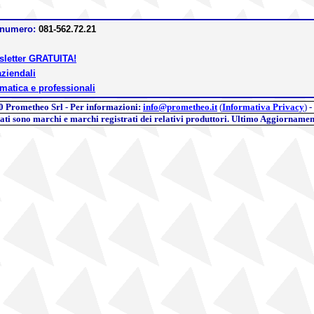
l numero:
081-562.72.21
wsletter GRATUITA!
aziendali
rmatica e professionali
0
Prometheo Srl - Per informazioni:
info@prometheo.it
(
Informativa Privacy
)
-
itati sono marchi e marchi registrati dei relativi produttori. Ultimo Aggiornamen