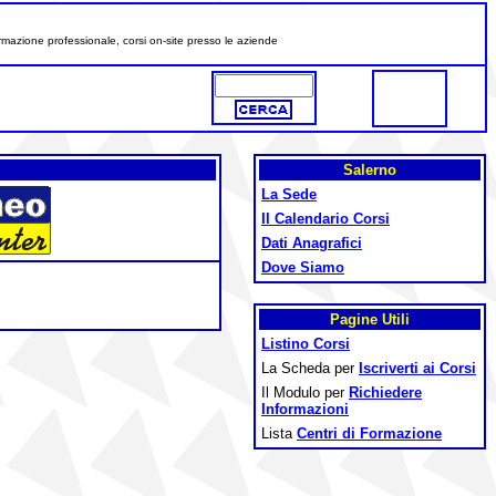
formazione professionale, corsi on-site presso le aziende
Salerno
La Sede
Il Calendario Corsi
Dati Anagrafici
Dove Siamo
Pagine Utili
Listino Corsi
La Scheda per
Iscriverti ai Corsi
Il Modulo per
Richiedere
Informazioni
Lista
Centri di Formazione