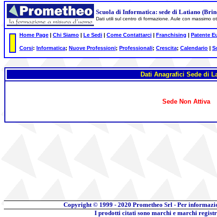
Scuola di Informatica: sede di Latiano (Brind
Dati utili sul centro di formazione. Aule con massimo 
Home Page
|
Chi Siamo
|
Le Sedi
|
Come Contattarci
|
Franchising
|
Patente E
Corsi
:
Informatica
;
Nuove Professioni
;
Professionali
;
Crescita
;
Calendario
|
S
Dati Anagrafici Sede di L
Sede Non Attiva
Copyright © 1999 - 2020
Prometheo Srl - Per informazi
I prodotti citati sono marchi e marchi regist