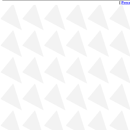
[
Prec