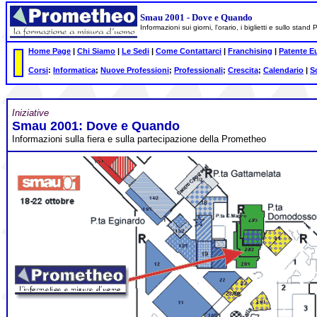
Smau 2001 - Dove e Quando
Informazioni sui giorni, l'orario, i biglietti e sullo sta
Home Page
|
Chi Siamo
|
Le Sedi
|
Come Contattarci
|
Franchising
|
Patente E
Corsi
:
Informatica
;
Nuove Professioni
;
Professionali
;
Crescita
;
Calendario
|
S
Iniziative
Smau 2001: Dove e Quando
Informazioni sulla fiera e sulla partecipazione della Prometheo