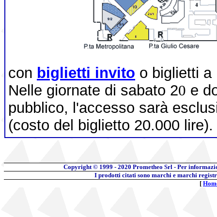
con
biglietti invito
o biglietti 
Nelle giornate di sabato 2
0
e d
pubblico, l'accesso sarà escl
(costo del biglietto 20.000 lire)
Copyright © 1999 - 2020
Prometheo Srl - Per informazi
I prodotti citati sono marchi e marchi regist
[
Hom