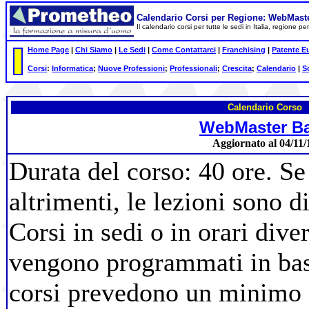
Calendario Corsi per Regione: WebMast
Il calendario corsi per tutte le sedi in Italia, regione 
Home Page
|
Chi Siamo
|
Le Sedi
|
Come Contattarci
|
Franchising
|
Patente E
Corsi
:
Informatica
;
Nuove Professioni
;
Professionali
;
Crescita
;
Calendario
|
S
Calendario Corso
WebMaster B
Aggiornato al 04/11/
Durata del corso: 40 ore. Se
altrimenti, le lezioni sono d
Corsi in sedi o in orari diver
vengono programmati in base 
corsi prevedono un minimo d