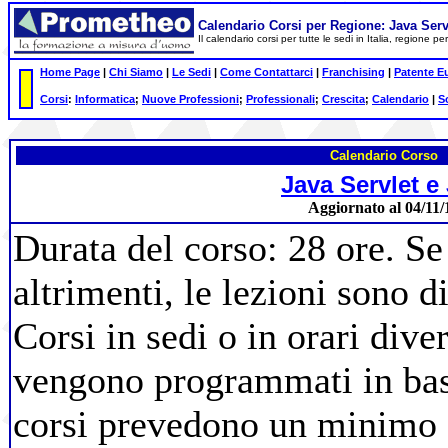
Calendario Corsi per Regione: Java Serv
Il calendario corsi per tutte le sedi in Italia, regione 
Home Page
|
Chi Siamo
|
Le Sedi
|
Come Contattarci
|
Franchising
|
Patente E
Corsi
:
Informatica
;
Nuove Professioni
;
Professionali
;
Crescita
;
Calendario
|
S
Calendario Corso
Java Servlet e
Aggiornato al 04/11/
Durata del corso: 28 ore. Se
altrimenti, le lezioni sono d
Corsi in sedi o in orari diver
vengono programmati in base 
corsi prevedono un minimo d