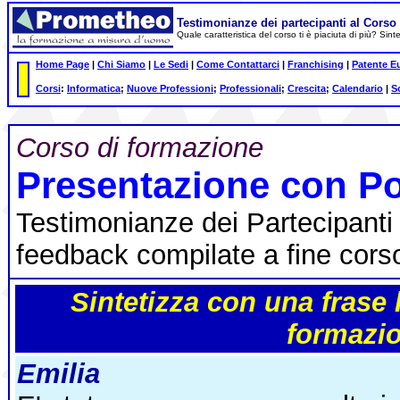
Testimonianze dei partecipanti al Cors
Quale caratteristica del corso ti è piaciuta di più? Sin
Home Page
|
Chi Siamo
|
Le Sedi
|
Come Contattarci
|
Franchising
|
Patente E
Corsi
:
Informatica
;
Nuove Professioni
;
Professionali
;
Crescita
;
Calendario
|
S
Corso di formazione
Presentazione con P
Testimonianze dei Partecipanti 
feedback compilate a fine cors
Sintetizza con una frase 
formazi
Emilia