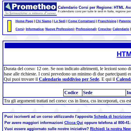
Calendario Corsi per Regione: HTML Av
Il calendario corsi per tutte le sedi in Italia, regione
Home Page
|
Chi Siamo
|
Le Sedi
|
Come Contattarci
|
Franchising
|
Patente
Corsi
:
Informatica
;
Nuove Professioni
;
Professionali
;
Crescita
;
Calendario
HTM
Durata del corso: 12 ore. Se non indicato altrimenti, le lezioni sono d
base alle richieste. I corsi prevedono un minimo di due partecipanti e
Qui puoi trovare il
Calendario suddiviso per Sede
. E qui il
Calenda
Codice
Sede
In
Tra gli argomenti trattati nel corso: css in linea, css incorporati, css 
Puoi iscriverti ad un corso utilizzando l'apposita
Scheda di Iscrizione
Per avere maggiori informazioni
Clicca Qui
oppure telefona al 800-41.
Vuoi essere aggiornato sulle nostre iniziative?
Richiedi la nostra Ne