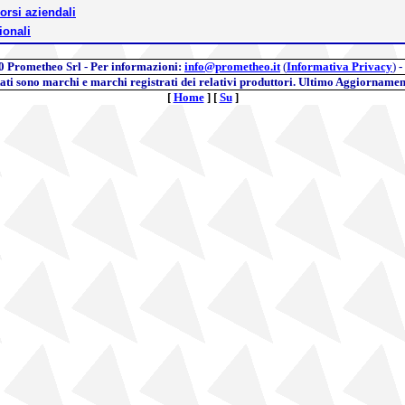
orsi aziendali
ionali
0
Prometheo Srl - Per informazioni:
info@prometheo.it
(
Informativa Privacy
)
-
itati sono marchi e marchi registrati dei relativi produttori. Ultimo Aggiornamen
[
Home
]
[
Su
]