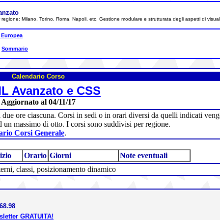
anzato
 per regione: Milano, Torino, Roma, Napoli, etc. Gestione modulare e strutturata degli aspetti di vis
 Europea
|
Sommario
Calendario Corso
L Avanzato e CSS
Aggiornato al 04/11/17
i due ore ciascuna. Corsi in sedi o in orari diversi da quelli indicati v
d un massimo di otto. I corsi sono suddivisi per regione.
rio Corsi Generale
.
izio
Orario
Giorni
Note eventuali
esterni, classi, posizionamento dinamico
68.98
wsletter GRATUITA!