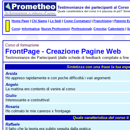
Testimonianze dei partecipanti al Corso
Quale caratteristica del corso ti è piaciuta di più? Sin
Home Page
|
Chi Siamo
|
Le Sedi
|
Come Contattarci
|
Franchising
|
Patente E
Corsi
:
Informatica
;
Nuove Professioni
;
Professionali
;
Crescita
;
Calendario
|
S
Corso di formazione
FrontPage - Creazione Pagine Web
Testimonianze dei Partecipanti (dalle schede di feedback compilate a fine
Sintetizza con una frase la tua esp
Arsida
Ho appreso rapidamente e con poche difficoltà i vari argomenti
Angelo
La mattina ero contento di venire al corso
Giulio
Interessante e costruttiva!
Rosaria
Ho colmato le mie carenze x frontpage
Quale caratteristica del corso ti
Raffaele
Il fatto che la teoria era subito seguita dalla pratica