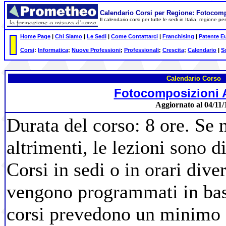
Calendario Corsi per Regione: Fotocom
Il calendario corsi per tutte le sedi in Italia, regione 
Home Page
|
Chi Siamo
|
Le Sedi
|
Come Contattarci
|
Franchising
|
Patente E
Corsi
:
Informatica
;
Nuove Professioni
;
Professionali
;
Crescita
;
Calendario
|
S
Calendario Corso
Fotocomposizioni 
Aggiornato al 04/11/
Durata del corso: 8 ore. Se 
altrimenti, le lezioni sono d
Corsi in sedi o in orari diver
vengono programmati in base 
corsi prevedono un minimo d