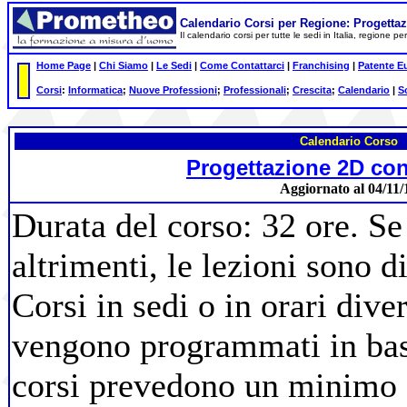
Calendario Corsi per Regione: Progett
Il calendario corsi per tutte le sedi in Italia, regione 
Home Page
|
Chi Siamo
|
Le Sedi
|
Come Contattarci
|
Franchising
|
Patente E
Corsi
:
Informatica
;
Nuove Professioni
;
Professionali
;
Crescita
;
Calendario
|
S
Calendario Corso
Progettazione 2D co
Aggiornato al 04/11/
Durata del corso: 32 ore. Se
altrimenti, le lezioni sono d
Corsi in sedi o in orari diver
vengono programmati in base 
corsi prevedono un minimo d