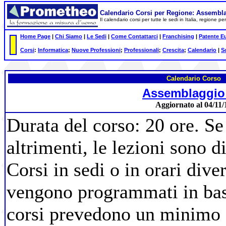
Calendario Corsi per Regione: Assembl
Il calendario corsi per tutte le sedi in Italia, regione 
Home Page
|
Chi Siamo
|
Le Sedi
|
Come Contattarci
|
Franchising
|
Patente E
Corsi
:
Informatica
;
Nuove Professioni
;
Professionali
;
Crescita
;
Calendario
|
S
Calendario Corso
Assemblaggio
Aggiornato al 04/11/
Durata del corso: 20 ore. Se
altrimenti, le lezioni sono d
Corsi in sedi o in orari diver
vengono programmati in base 
corsi prevedono un minimo d