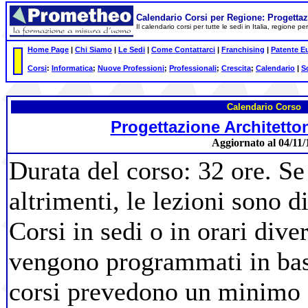
Calendario Corsi per Regione: Progetta
Il calendario corsi per tutte le sedi in Italia, regione 
Home Page
|
Chi Siamo
|
Le Sedi
|
Come Contattarci
|
Franchising
|
Patente E
Corsi
:
Informatica
;
Nuove Professioni
;
Professionali
;
Crescita
;
Calendario
|
S
Calendario Corso
Progettazione Architett
Aggiornato al 04/11/
Durata del corso: 32 ore. Se
altrimenti, le lezioni sono d
Corsi in sedi o in orari diver
vengono programmati in base 
corsi prevedono un minimo d