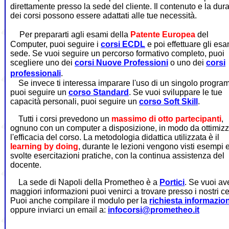
direttamente presso la sede del cliente. Il contenuto e la dur
dei corsi possono essere adattati alle tue necessità.
Per prepararti agli esami della
Patente Europea
del
Computer, puoi seguire i
corsi ECDL
e poi effettuare gli esa
sede. Se vuoi seguire un percorso formativo completo, puoi
scegliere uno dei
corsi Nuove Professioni
o uno dei
corsi
professionali
.
Se invece ti interessa imparare l'uso di un singolo progra
puoi seguire un
corso Standard
. Se vuoi sviluppare le tue
capacità personali, puoi seguire un
corso Soft Skill
.
Tutti i corsi prevedono un
massimo di otto partecipanti
,
ognuno con un computer a disposizione, in modo da ottimiz
l'efficacia del corso. La metodologia didattica utilizzata è il
learning by doing
, durante le lezioni
vengono visti esempi 
svolte esercitazioni pratiche, con la continua assistenza del
docente.
La sede di Napoli della Prometheo è a
Portici
. Se vuoi av
maggiori informazioni puoi venirci a trovare presso i nostri ce
Puoi anche compilare il modulo per la
richiesta informazion
oppure inviarci un email a:
infocorsi@prometheo.it