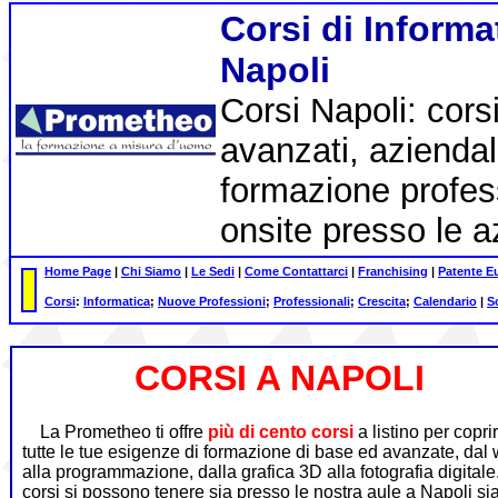
Corsi di Informat
Napoli
Corsi Napoli: corsi
avanzati, aziendali
formazione profess
onsite presso le 
Home Page
|
Chi Siamo
|
Le Sedi
|
Come Contattarci
|
Franchising
|
Patente E
Corsi
:
Informatica
;
Nuove Professioni
;
Professionali
;
Crescita
;
Calendario
|
S
CORSI A NAPOLI
La Prometheo ti offre
più di cento corsi
a listino per copri
tutte le tue esigenze di formazione di base ed avanzate, dal
alla programmazione, dalla grafica 3D alla fotografia digitale.
corsi si possono tenere sia presso le nostra aule a Napoli si