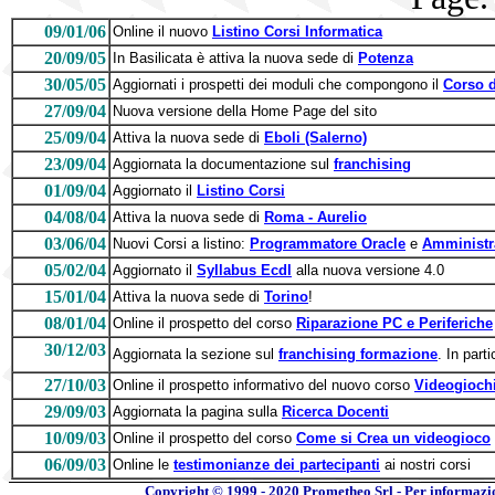
09/01/06
Online il nuovo
Listino Corsi Informatica
20/09/05
In Basilicata è attiva la nuova sede di
Potenza
30/05/05
Aggiornati i prospetti dei moduli che compongono il
Corso d
27/09/04
Nuova versione della Home Page del sito
25/09/04
Attiva la nuova sede di
Eboli (Salerno)
23/09/04
Aggiornata la documentazione sul
franchising
01/09/04
Aggiornato il
Listino Corsi
04/08/04
Attiva la nuova sede di
Roma - Aurelio
03/06/04
Nuovi Corsi a listino:
Programmatore Oracle
e
Amministr
05/02/04
Aggiornato il
Syllabus Ecdl
alla nuova versione 4.0
15/01/04
Attiva la nuova sede di
Torino
!
08/01/04
Online il prospetto del corso
Riparazione PC e Periferiche
30/12/03
Aggiornata la sezione sul
franchising formazione
. In part
27/10/03
Online il prospetto informativo del nuovo corso
Videogioch
29/09/03
Aggiornata la pagina sulla
Ricerca Docenti
10/09/03
Online il prospetto del corso
Come si Crea un videogioco
06/09/03
Online le
testimonianze dei partecipanti
ai nostri corsi
Copyright © 1999 - 2020
Prometheo Srl - Per informazi