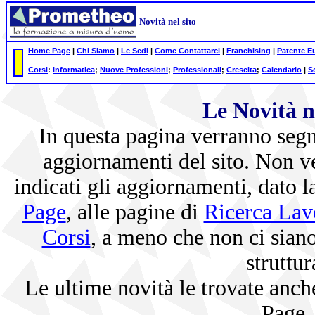
Novità nel sito
Home Page
|
Chi Siamo
|
Le Sedi
|
Come Contattarci
|
Franchising
|
Patente E
Corsi
:
Informatica
;
Nuove Professioni
;
Professionali
;
Crescita
;
Calendario
|
S
Le Novità ne
In questa pagina verranno segna
aggiornamenti del sito. Non v
indicati gli aggiornamenti, dato l
Page
, alle pagine di
Ricerca Lav
Corsi
, a meno che non ci sian
struttur
Le ultime novità le trovate anc
Page.