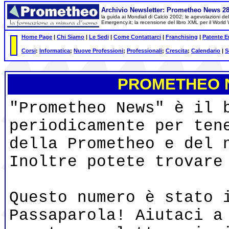
Archivio Newsletter: Prometheo News 2
la guida ai Mondiali di Calcio 2002; le agevolazioni de
Emergency.it; la recensione del libro XML per il Wor
Home Page
|
Chi Siamo
|
Le Sedi
|
Come Contattarci
|
Franchising
|
Patente 
Corsi
:
Informatica
;
Nuove Professioni
;
Professionali
;
Crescita
;
Calendario
|
S
PROMETH
EO 
"Prometheo News" è il 
periodicamente per ten
della Prometheo e del 
Inoltre potete trovare
Questo numero è stato 
Passaparola! Aiutaci a