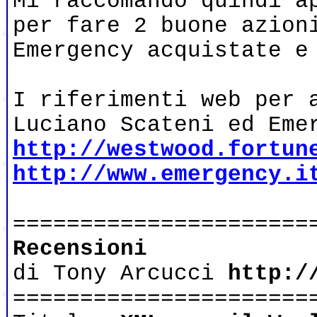
Mi raccomando quindi a
per fare 2 buone azion
Emergency acquistate e
I riferimenti web per 
Luciano Scateni ed Eme
http://westwood.fortun
http://www.emergency.i
======================
Recensioni
di Tony Arcucci
http:/
======================