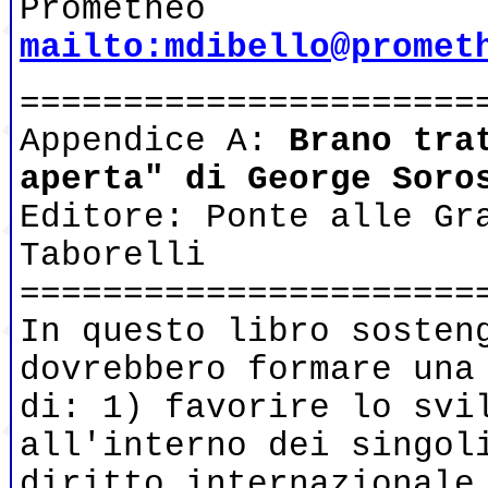
Prometheo
mailto:mdibello@promet
======================
Appendice A:
Brano tra
aperta" di George Soro
Editore: Ponte alle Gr
Taborelli
======================
In questo libro sosten
dovrebbero formare una
di: 1) favorire lo svi
all'interno dei singol
diritto internazionale