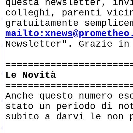
questa newsletter, inv
colleghi, parenti vici
gratuitamente semplice
mailto:xnews@prometheo
Newsletter". Grazie in
======================
Le Novità
======================
Anche questo numero es
stato un periodo di no
subito a darvi le non 