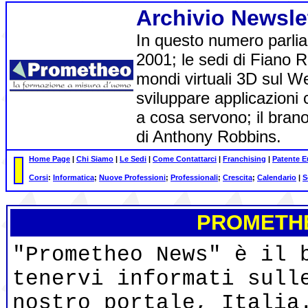
Archivio Newsle
In questo numero parli
2001; le sedi di Fiano 
mondi virtuali 3D sul W
sviluppare applicazioni
a cosa servono; il brano
di Anthony Robbins.
Home Page
|
Chi Siamo
|
Le Sedi
|
Come Contattarci
|
Franchising
|
Patente 
Corsi
:
Informatica
;
Nuove Professioni
;
Professionali
;
Crescita
;
Calendario
|
S
PROME
TH
"Prometheo News" è il 
tenervi informati sull
nostro portale, Italia