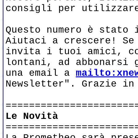
consigli per utilizzar
Questo numero è stato 
Aiutaci a crescere! Se
invita i tuoi amici, c
lontani, ad abbonarsi 
una email a
mailto:xne
Newsletter". Grazie in
======================
Le Novità
======================
La Prometheo sarà pres