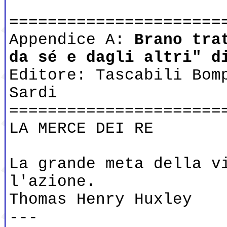
======================
Appendice A:
Brano tra
da sé e dagli altri" d
Editore: Tascabili Bom
Sardi
======================
LA MERCE DEI RE
La grande meta della v
l'azione.
Thomas Henry Huxley
---