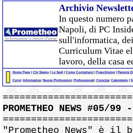
Archivio Newslet
In questo numero p
Napoli, di PC Insid
sull'informatica, de
Curriculum Vitae el
lavoro, della casa e
Home Page
|
Chi Siamo
|
Le Sedi
|
Come Contattarci
|
Franchising
|
Patente 
Corsi
:
Informatica
;
Nuove Professioni
;
Professionali
;
Crescita
;
Calendario
|
S
=======================
PROMETHEO NEWS #05/99 -
=======================
"Prometheo News" è il b