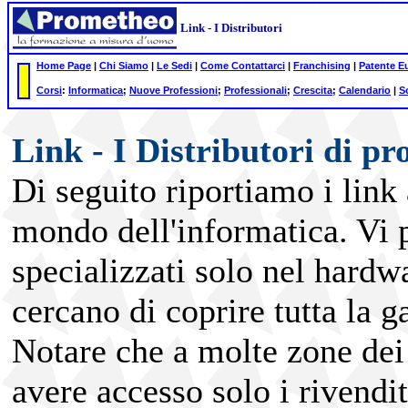
Link - I Distributori
Home Page
|
Chi Siamo
|
Le Sedi
|
Come Contattarci
|
Franchising
|
Patente E
Corsi
:
Informatica
;
Nuove Professioni
;
Professionali
;
Crescita
;
Calendario
|
S
Link - I Distributori di pr
Di seguito riportiamo i link 
mondo dell'informatica. Vi p
specializzati solo nel hardwa
cercano di coprire tutta la 
Notare che a molte zone dei 
avere accesso solo i rivendit