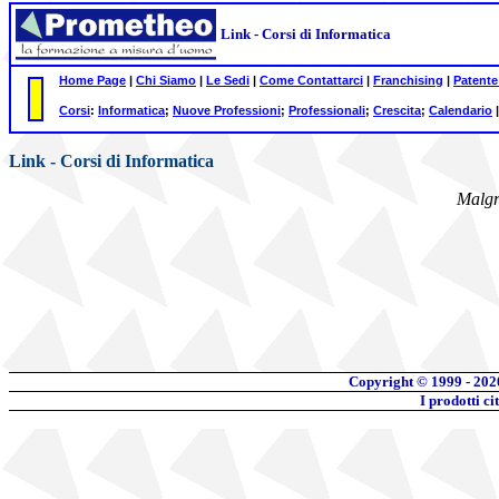
Link - Corsi di Informatica
Home Page
|
Chi Siamo
|
Le Sedi
|
Come Contattarci
|
Franchising
|
Patente
Corsi
:
Informatica
;
Nuove Professioni
;
Professionali
;
Crescita
;
Calendario
Link - Corsi di Informatica
Malgr
Copyright © 1999 - 202
I prodotti c