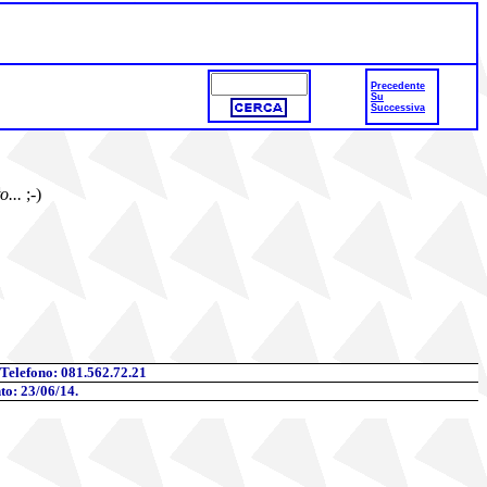
Precedente
Su
Successiva
o...
;-)
 Telefono
: 081.562.72.21
to: 23/06/14.