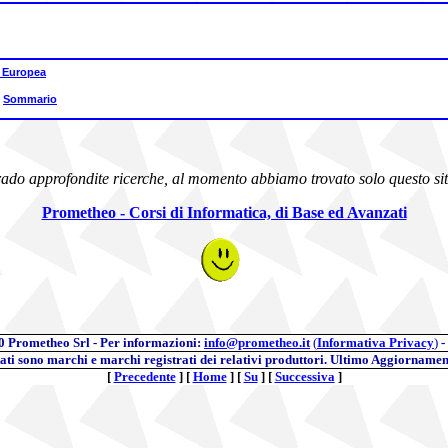
 Europea
|
Sommario
ado approfondite ricerche, al momento abbiamo trovato solo questo sit
Prometheo - Corsi di Informatica, di Base ed Avanzati
0
Prometheo Srl - Per informazioni:
info@prometheo.it
(
Informativa Privacy
)
-
itati sono marchi e marchi registrati dei relativi produttori. Ultimo Aggiornamen
[
Precedente
]
[
Home
]
[
Su
]
[
Successiva
]